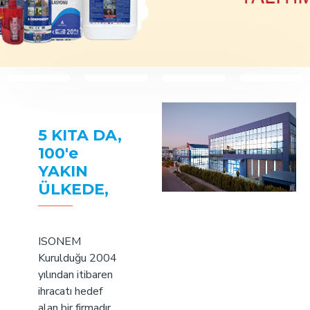
SU
YALITIM
ZEMIN
ÖZEL
ENDÜSTRIY
ÜRÜNLERİ
KAPLAMALARI
BOYALAR
ÜRÜNLER
5 KITA DA,
100'e
YAKIN
ÜLKEDE,
ISONEM
Kurulduğu 2004
yılından itibaren
ihracatı hedef
alan bir firmadır.