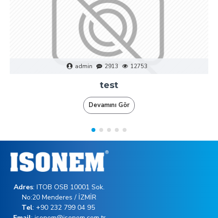
admin
2913
12753
test
Devamını Gör
Adres
: ITOB OSB 10001 Sok.
No:20 Menderes / İZMİR
Tel
: +90 232 799 04 95
Email
: isonem@isonem.com.tr