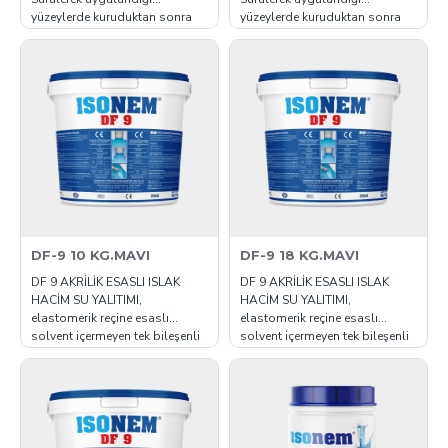
yüzeylerde kuruduktan sonra
yüzeylerde kuruduktan sonra
eksiz ve su geçirmez bir
eksiz ve su geçirmez bir
kaplama oluşturur. Yüksek
kaplama oluşturur. Yüksek
elastikiyete ve çatlak kapatma
elastikiyete ve çatlak kapatma
özelliğine sahiptir. Eski ya da
özelliğine sahiptir. Eski ya da
yeni çatıların yalıtımında üzeri
yeni çatıların yalıtımında üzeri
kapatılarak ve toprak altında
kapatılarak ve toprak altında
kullanıma e..
kullanıma e..
DF-9 10 KG.MAVI
DF-9 18 KG.MAVI
DF 9 AKRİLİK ESASLI ISLAK
DF 9 AKRİLİK ESASLI ISLAK
HACİM SU YALITIMI,
HACİM SU YALITIMI,
elastomerik reçine esaslı
elastomerik reçine esaslı
solvent içermeyen tek bileşenli
solvent içermeyen tek bileşenli
akrilik polimer esaslı su yalıtım
akrilik polimer esaslı su yalıtım
malzemesidir. Uygulandığı
malzemesidir. Uygulandığı
yüzeyde kuruyarak eksiz, su
yüzeyde kuruyarak eksiz, su
geçirimsiz ve elastik bir
geçirimsiz ve elastik bir
kaplama oluşturur. Kaplama
kaplama oluşturur. Kaplama
yüksek mekanik mukavemete
yüksek mekanik mukavemete