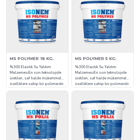
kaplamasıdır. ISONEM SB
Teraslarda, çatılarda, balkon ve
SÜPER BİLEŞEN yapısı gereği
ıslak hacimlerde, beton, şap,
diğer yalıtım malzemelerinin
sıva, ahşap, metal yüzeylerde,
aksine aşınmaz. Bu yüzden
sprey poliüretan ısı y..
üzerinde gezilen beton ..
MS POLYMER 18 KG.
MS POLYMER 5 KG.
%300 Elastik Su Yalıtım
%300 Elastik Su Yalıtım
MalzemesiEn son teknolojide
MalzemesiEn son teknolojide
üretilen, saf halde mükemmel
üretilen, saf halde mükemmel
özelliklere sahip bir polimerdir.
özelliklere sahip bir polimerdir.
Kullanıma hazır, UV dirençli,
Kullanıma hazır, UV dirençli,
parlak, elastik bir yapıdadır.
parlak, elastik bir yapıdadır.
Teraslarda, çatılarda, balkon ve
Teraslarda, çatılarda, balkon ve
ıslak hacimlerde, beton, şap,
ıslak hacimlerde, beton, şap,
sıva, ahşap, metal yüzeylerde,
sıva, ahşap, metal yüzeylerde,
sprey poliüretan ısı y..
sprey poliüretan ısı y..