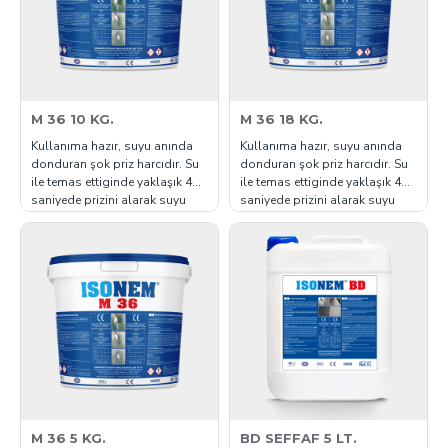
M 36 10 KG.
M 36 18 KG.
Kullanıma hazır, suyu anında
Kullanıma hazır, suyu anında
donduran şok priz harcıdır. Su
donduran şok priz harcıdır. Su
ile temas ettiginde yaklaşık 40
ile temas ettiginde yaklaşık 40
saniyede prizini alarak suyu
saniyede prizini alarak suyu
keser. ISONEM M 36 aktif su
keser. ISONEM M 36 aktif su
akıntılarında ve yüzey sularının
akıntılarında ve yüzey sularının
kurutulmasında
kurutulmasında
kullanılır. ISONEM M 36 suyu
kullanılır. ISONEM M 36 suyu
durdurarak, yapılacak olan
durdurarak, yapılacak olan
izolasyona hazırlık içindir.
izolasyona hazırlık içindir.
Yüksek g..
Yüksek g..
M 36 5 KG.
BD SEFFAF 5 LT.