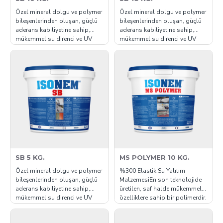
Özel mineral dolgu ve polymer
Özel mineral dolgu ve polymer
bileşenlerinden oluşan, güçlü
bileşenlerinden oluşan, güçlü
aderans kabiliyetine sahip,
aderans kabiliyetine sahip,
mükemmel su direnci ve UV
mükemmel su direnci ve UV
direnci olan son derece
direnci olan son derece
dayanıklı bir yalıtım
dayanıklı bir yalıtım
kaplamasıdır. ISONEM SB
kaplamasıdır. ISONEM SB
SÜPER BİLEŞEN yapısı gereği
SÜPER BİLEŞEN yapısı gereği
diğer yalıtım malzemelerinin
diğer yalıtım malzemelerinin
aksine aşınmaz. Bu yüzden
aksine aşınmaz. Bu yüzden
üzerinde gezilen beton ..
üzerinde gezilen beton ..
SB 5 KG.
MS POLYMER 10 KG.
Özel mineral dolgu ve polymer
%300 Elastik Su Yalıtım
bileşenlerinden oluşan, güçlü
MalzemesiEn son teknolojide
aderans kabiliyetine sahip,
üretilen, saf halde mükemmel
mükemmel su direnci ve UV
özelliklere sahip bir polimerdir.
direnci olan son derece
Kullanıma hazır, UV dirençli,
dayanıklı bir yalıtım
parlak, elastik bir yapıdadır.