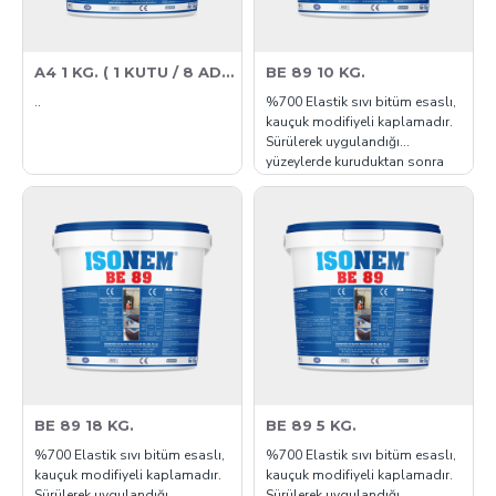
A4 1 KG. ( 1 KUTU / 8 ADET )
BE 89 10 KG.
..
%700 Elastik sıvı bitüm esaslı,
kauçuk modifiyeli kaplamadır.
Sürülerek uygulandığı
yüzeylerde kuruduktan sonra
eksiz ve su geçirmez bir
kaplama oluşturur. Yüksek
elastikiyete ve çatlak kapatma
özelliğine sahiptir. Eski ya da
yeni çatıların yalıtımında üzeri
kapatılarak ve toprak altında
kullanıma e..
BE 89 18 KG.
BE 89 5 KG.
%700 Elastik sıvı bitüm esaslı,
%700 Elastik sıvı bitüm esaslı,
kauçuk modifiyeli kaplamadır.
kauçuk modifiyeli kaplamadır.
Sürülerek uygulandığı
Sürülerek uygulandığı