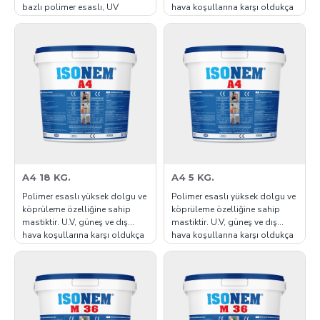
bazlı polimer esaslı, UV
hava koşullarına karşı oldukça
dirençli, elastik bir yapıdadır.
dayanımlı, dirençli ve elastiktir.
Teras ve çatılarda, beton, şap,
Tek bileşenlidir. Üzeri
sıva, ahşap, metal yüzeylerde
boyanabilir. Uzun ömürlüdür.
sprey poliüretan ısı yalıtımı
Yanıcı değildir. Emici ve kuru her
uygulanmış yüzeylerde, dış
türlü yüzeye yapışabilir. TEKNİK
cephelerde yalıtım mal..
ÖZELLİKLERİ pH (..
A4 18 KG.
A4 5 KG.
Polimer esaslı yüksek dolgu ve
Polimer esaslı yüksek dolgu ve
köprüleme özelliğine sahip
köprüleme özelliğine sahip
mastiktir. U.V, güneş ve dış
mastiktir. U.V, güneş ve dış
hava koşullarına karşı oldukça
hava koşullarına karşı oldukça
dayanımlı, dirençli ve elastiktir.
dayanımlı, dirençli ve elastiktir.
Tek bileşenlidir. Üzeri
Tek bileşenlidir. Üzeri
boyanabilir. Uzun ömürlüdür.
boyanabilir. Uzun ömürlüdür.
Yanıcı değildir. Emici ve kuru her
Yanıcı değildir. Emici ve kuru her
türlü yüzeye yapışabilir. TEKNİK
türlü yüzeye yapışabilir. TEKNİK
ÖZELLİKLERİ&n..
ÖZELLİKLERİ&n..