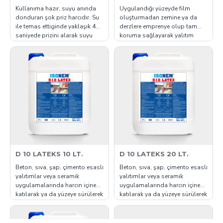
Kullanıma hazır, suyu anında
Uygulandığı yüzeyde film
donduran şok priz harcıdır. Su
oluşturmadan zemine ya da
ile temas ettiginde yaklaşık 40
derzlere emprenye olup tam
saniyede prizini alarak suyu
koruma sağlayarak yalıtım
keser. ISONEM M 36 aktif su
yapar. Şeffaftır yüzeyin
akıntılarında ve yüzey sularının
görüntüsünü bozmaz, parlaklık
kurutulmasında
vermez. Nefes alır, U.V den,
kullanılır. ISONEM M 36 suyu
güneş ışınlarından etkilenmez,
durdurarak, yapılacak olan
yanmaz. İç ve dış mekanlarda
izolasyona hazırlık içindir.
kısa sürede uygulanır. İşçiliği
Yüksek g..
kolaydır, ekonomik v..
D 10 LATEKS 10 LT.
D 10 LATEKS 20 LT.
Beton, sıva, şap, çimento esaslı
Beton, sıva, şap, çimento esaslı
yalıtımlar veya seramik
yalıtımlar veya seramik
uygulamalarında harcın içine
uygulamalarında harcın içine
katılarak ya da yüzeye sürülerek
katılarak ya da yüzeye sürülerek
uygulanan ve harca yapışma
uygulanan ve harca yapışma
mukavemeti elastikiyet,
mukavemeti elastikiyet,
aderans arttırıcı özellik katan
aderans arttırıcı özellik katan