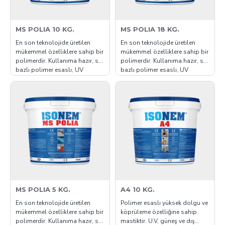
MS POLIA 10 KG.
MS POLIA 18 KG.
En son teknolojide üretilen
En son teknolojide üretilen
mükemmel özelliklere sahip bir
mükemmel özelliklere sahip bir
polimerdir. Kullanıma hazır, su
polimerdir. Kullanıma hazır, su
bazlı polimer esaslı, UV
bazlı polimer esaslı, UV
dirençli, elastik bir yapıdadır.
dirençli, elastik bir yapıdadır.
Teras ve çatılarda, beton, şap,
Teras ve çatılarda, beton, şap,
sıva, ahşap, metal yüzeylerde
sıva, ahşap, metal yüzeylerde
sprey poliüretan ısı yalıtımı
sprey poliüretan ısı yalıtımı
uygulanmış yüzeylerde, dış
uygulanmış yüzeylerde, dış
cephelerde yalıtım mal..
cephelerde yalıtım mal..
MS POLIA 5 KG.
A4 10 KG.
En son teknolojide üretilen
Polimer esaslı yüksek dolgu ve
mükemmel özelliklere sahip bir
köprüleme özelliğine sahip
polimerdir. Kullanıma hazır, su
mastiktir. U.V, güneş ve dış