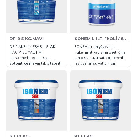
dayanıklıdır. Yüksek çatlak kö..
dayanıklıdır. Yüksek çatlak kö..
DF-9 5 KG.MAVI
ISONEM L 1LT. 1KOLİ / 8 ADET
DF 9 AKRİLİK ESASLI ISLAK
ISONEM L tüm yüzeylere
HACİM SU YALITIMI,
mükemmel yapışma özelliğine
elastomerik reçine esaslı
sahip su bazlı saf akrilik yeni
solvent içermeyen tek bileşenli
nesil şeffaf su yalıtımıdır.
akrilik polimer esaslı su yalıtım
Kullanıma hazır, UV dirençli,
malzemesidir. Uygulandığı
parlak, elastik bir yapıdadır.
yüzeyde kuruyarak eksiz, su
Her türlü beton, seramik, sıva,
geçirimsiz ve elastik bir
boyalı-boyasız yüzey, mermer,
kaplama oluşturur. Kaplama
cam, plastik, metal, kiremit taş
yüksek mekanik mukavemete
duvar, ahşap vb su yalıtım
dayanıklıdır. Yüksek çatlak kö..
malze..
SB 10 KG.
SB 18 KG.